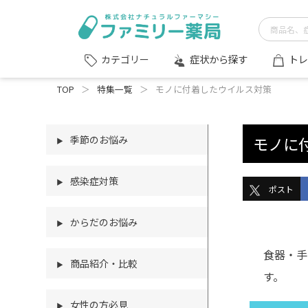
症状から探す
トレ
カテゴリー
TOP
＞
特集一覧
＞
モノに付着したウイルス対策
季節のお悩み
モノに
▶
感染症対策
▶
ポスト
からだのお悩み
▶
食器・手
商品紹介・比較
▶
す。
女性の方必見
▶