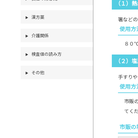
（１）熱
漢方薬
▶
箸などの
使用方
介護関係
▶
８０
検査値の読み方
▶
（２）塩
その他
▶
手すりや
使用方
市販
てく
市販の