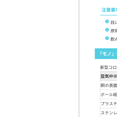
注意事
目
原
飲
「モノ」
新型コロ
空気中
銅の表
ボール
プラス
ステン