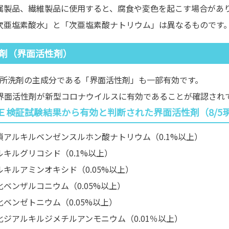
属製品、繊維製品に使用すると、腐食や変色を起こす場合があ
次亜塩素酸水」と「次亜塩素酸ナトリウム」は異なるものです
剤（界面活性剤）
所洗剤の主成分である「界面活性剤」も一部有効です。
界面活性剤が新型コロナウイルスに有効であることが確認され
Ｅ検証試験結果から有効と判断された界面活性剤（8/5
鎖アルキルベンゼンスルホン酸ナトリウム（0.1%以上）
ルキルグリコシド（0.1%以上）
ルキルアミンオキシド（0.05%以上）
化ベンザルコニウム（0.05%以上）
化ベンゼトニウム（0.05%以上）
化ジアルキルジメチルアンモニウム（0.01％以上）