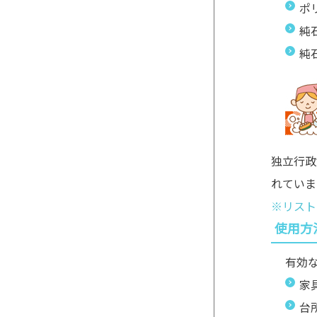
ポ
純
純
独立行政
れていま
※リスト
使用方
有効
家
台