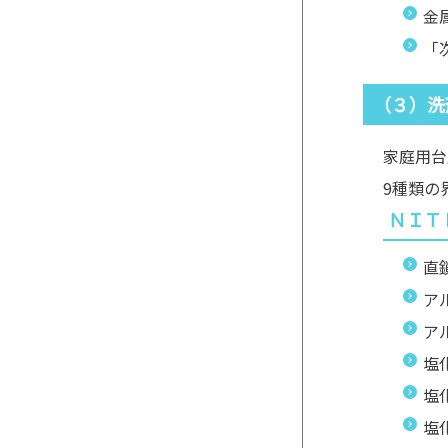
金
「
（３）洗
家庭用台
9種類の
ＮＩＴ
直
ア
ア
塩
塩
塩