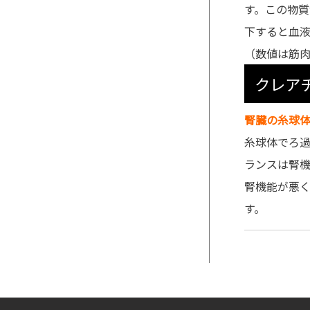
す。この物
下すると血
（数値は筋
クレア
腎臓の糸球
糸球体でろ
ランスは腎
腎機能が悪
す。