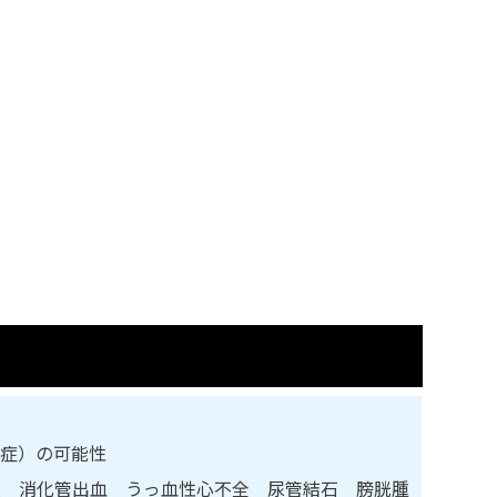
毒症）の可能性
炎 消化管出血 うっ血性心不全 尿管結石 膀胱腫