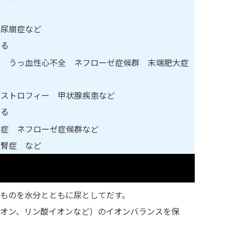
 尿崩症など
ある
石 うっ血性心不全 ネフローゼ症候群 末端肥大症
ジストロフィー 甲状腺疾患など
ある
大症 ネフローゼ症候群など
性腎症 など
ものを水分とともに尿としてだす。
イオン、リン酸イオンなど）のイオンバランスを保