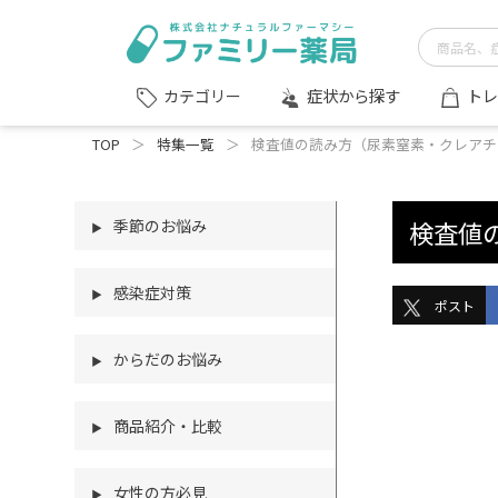
症状から探す
トレ
カテゴリー
TOP
＞
特集一覧
＞
検査値の読み方（尿素窒素・クレアチ
季節のお悩み
検査値
▶
感染症対策
▶
ポスト
からだのお悩み
▶
商品紹介・比較
▶
女性の方必見
▶