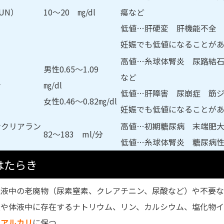
UN）
10～20 ㎎/dl
瘍など
低値…肝硬変 肝機能不全
妊娠でも低値になることが
高値…糸球体腎炎 尿路結
男性0.65～1.09
など
ン
㎎/dl
低値…肝障害 尿崩症 筋
女性0.46～0.82㎎/dl
妊娠でも低値になることが
ンクリアラン
高値…初期糖尿病 末端肥
82～183 ml/分
低値…糸球体腎炎 糖尿病
はたらき
血液中の老廃物（尿素窒素、クレアチニン、尿酸など）や不要な
液や体液中に存在するナトリウム、リン、カルシウム、塩化物
弱アルカリ
に保つ。