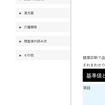
漢方薬
▶
介護関係
▶
検査値の読み方
▶
その他
▶
健康診断で
それをわか
基準値
項目