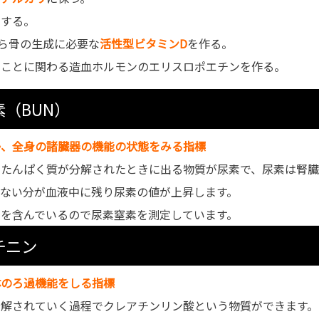
をする。
ら骨の生成に必要な
活性型ビタミンD
を作る。
ることに関わる造血ホルモンのエリスロポエチンを作る。
（BUN）
か、全身の諸臓器の機能の状態をみる指標
、たんぱく質が分解されたときに出る物質が尿素で、尿素は腎臓
れない分が血液中に残り尿素の値が上昇します。
素を含んでいるので尿素窒素を測定しています。
チニン
体のろ過機能をしる指標
分解されていく過程でクレアチンリン酸という物質ができます