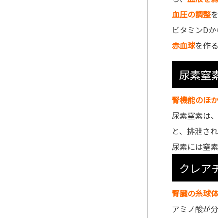
血圧の調整
ビタミンDか
赤血球
を作
尿素窒素
腎機能のほ
尿素窒素は
と、排泄さ
尿素には窒
クレア
腎臓の糸球
アミノ酸が