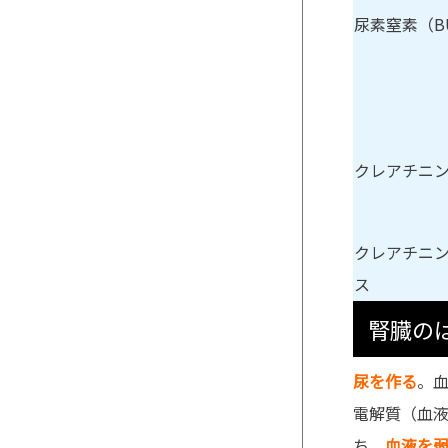
尿素窒素（B
クレアチニ
クレアチニ
ス
腎臓の
尿を作る
。
電解質（血
ち、
血液を