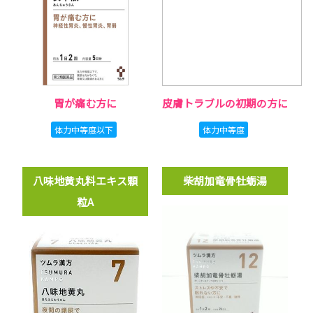
胃が痛む方に
皮膚トラブルの初期の方に
体力中等度以下
体力中等度
八味地黄丸料エキス顆
柴胡加竜骨牡蛎湯
粒A