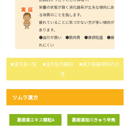
栄養の状態が良く消化器系が丈夫な傾向にあ
る体質のことを指します。
疲れていることに気づかない方が多い傾向が
あります。
●血行が良い ●筋肉質 ●食欲旺盛 ●疲
れにくい
■漢方薬一覧
■漢方処方解説
■漢方薬服用時の注
意
ツムラ漢方
葛根湯エキス顆粒A
葛根湯加川きゅう辛夷