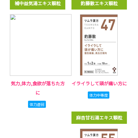
補中益気湯エキス顆粒
釣藤散エキス顆粒
気力,体力,食欲が落ちた方
イライラして頭が痛い方に
に
体力中等度
体力虚弱
麻杏甘石湯エキス顆粒