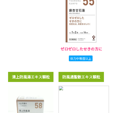
ゼロゼロしたせきの方に
体力中等度以上
清上防風湯エキス顆粒
防風通聖散エキス顆粒