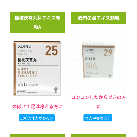
桂枝茯苓丸料エキス顆
麦門冬湯エキス顆粒
粒A
コンコンしたからぜきの方
のぼせて足は冷える方に
に
比較的体力がある方
体力中等度以下